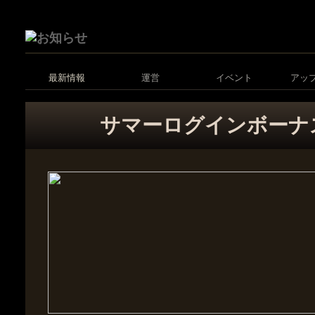
最新情報
運営
イベント
アッ
サマーログインボーナ