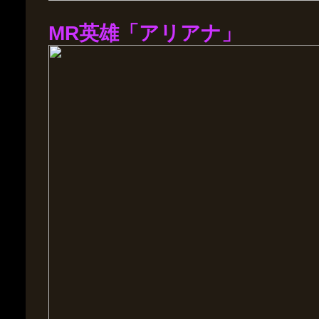
MR英雄「アリアナ」