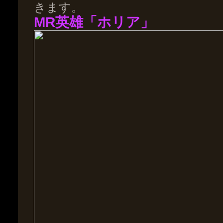
きます。
MR英雄「ホリア」