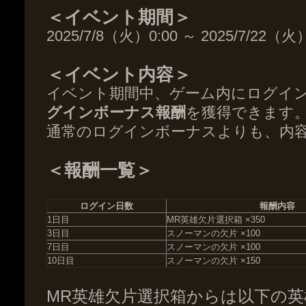
＜イベント期間＞
2025/7/8（火）0:00 ～ 2025/7/22（
＜イベント内容＞
イベント期間中、ゲーム内にログイ
グインボーナス報酬
を獲得できます
通常のログインボーナスよりも、内
＜報酬一覧＞
ログイン日数
報酬内容
1日目
MR英雄欠片選択箱 ×350
3日目
スノーマンの欠片 ×100
7日目
スノーマンの欠片 ×100
10日目
スノーマンの欠片 ×150
MR英雄欠片選択箱からは以下の