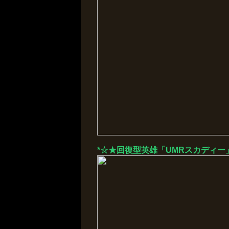
*☆★回復型英雄「UMRスカディー