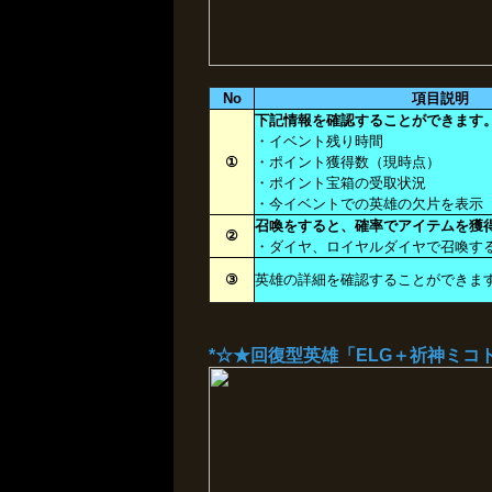
No
項目説明
下記情報を確認することができます
・イベント残り時間
①
・ポイント獲得数（現時点）
・ポイント宝箱の受取状況
・今イベントでの英雄の欠片を表示
召喚をすると、確率でアイテムを獲
②
・ダイヤ、ロイヤルダイヤで召喚す
③
英雄の詳細を確認することができま
*☆★回復型英雄「ELG＋祈神ミコ