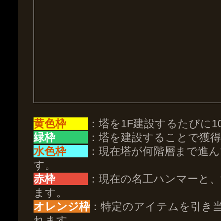
黄色枠
：塔を1F建設するたびに1
緑枠
：塔を建設することで獲
水色枠
：現在塔が何階層まで進
す。
赤枠
：現在の名工ハンマーと、
ます。
オレンジ枠
：特定のアイテムを引き
れます。