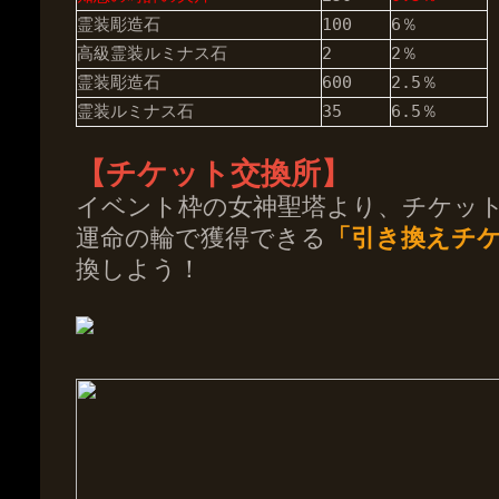
霊装彫造石
100
6％
高級霊装ルミナス石
2
2％
霊装彫造石
600
2.5％
霊装ルミナス石
35
6.5％
【チケット交換所】
イベント枠の女神聖塔より、チケッ
運命の輪で獲得できる
「引き換えチ
換しよう！