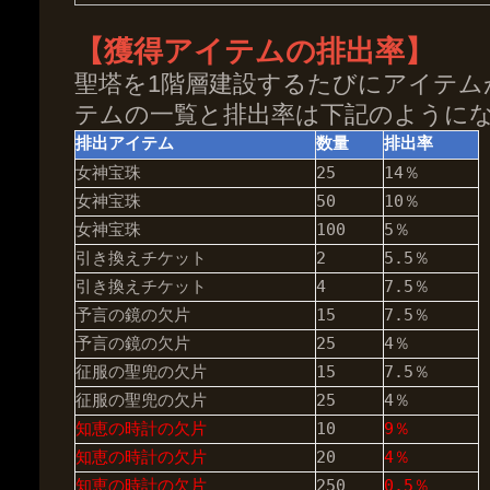
【獲得アイテムの排出率】
聖塔を1階層建設するたびにアイテム
テムの一覧と排出率は下記のように
排出アイテム
数量
排出率
女神宝珠
25
14％
女神宝珠
50
10％
女神宝珠
100
5％
引き換えチケット
2
5.5％
引き換えチケット
4
7.5％
予言の鏡の欠片
15
7.5％
予言の鏡の欠片
25
4％
征服の聖兜の欠片
15
7.5％
征服の聖兜の欠片
25
4％
知恵の時計の欠片
10
9％
知恵の時計の欠片
20
4％
知恵の時計の欠片
250
0.5％