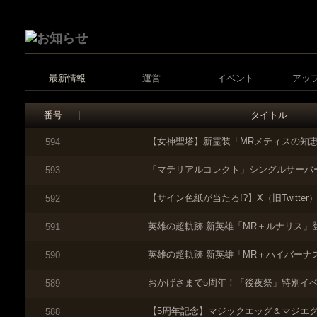
最新情報
運営
イベント
アッ
番号
タイトル
【女神聖塔】新霊装「MRメティスの知
594
「マテリアルコレクト」シングルサーバ
593
【サイン色紙が当たる!?】X（旧Twitter）フ
592
英雄の超軌跡 新英雄「MR＋ルナリス」
591
英雄の超軌跡 新英雄「MR＋ハイバーナ
590
おかげさまで5周年！「後夜祭」特別イ
589
【5周年記念】マジックエッグ＆マジエ
588