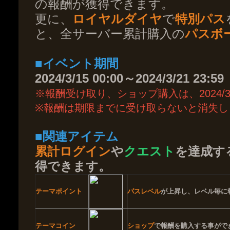
の報酬が獲得できます。
更に、
ロイヤルダイヤ
で
特別パス
と、全サーバー累計購入の
パスボ
■イベント期間
2024/3/15 00:00～2024/3/21 23:59
※報酬受け取り、ショップ購入は、2024/3/
※報酬は期限までに受け取らないと消失し
■関連アイテム
累計ログイン
や
クエスト
を達成す
得できます。
テーマポイント
パスレベル
が上昇し、レベル毎に
テーマコイン
ショップ
で報酬を購入する事がで