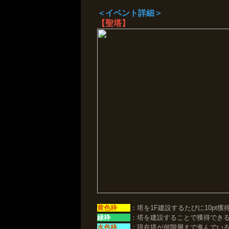
＜イベント詳細＞
【聖塔】
黄色枠
：塔を1F建設するたびに10pt獲
緑枠
：塔を建設することで獲得でき
水色枠
：現在塔が何階層まで進んでい