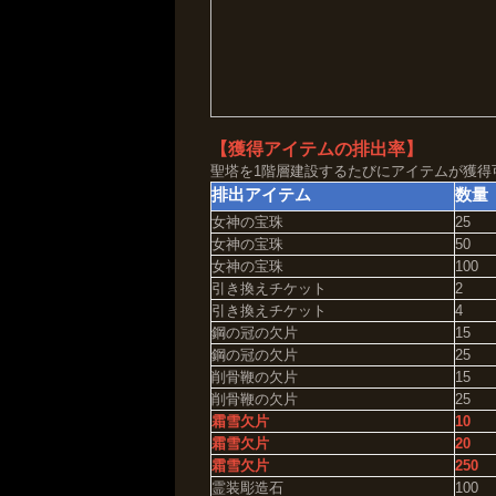
【獲得アイテムの排出率】
聖塔を1階層建設するたびにアイテムが獲得
排出アイテム
数量
女神の宝珠
25
女神の宝珠
50
女神の宝珠
100
引き換えチケット
2
引き換えチケット
4
鋼の冠の欠片
15
鋼の冠の欠片
25
削骨鞭の欠片
15
削骨鞭の欠片
25
霜雪欠片
10
霜雪欠片
20
霜雪欠片
250
霊装彫造石
100