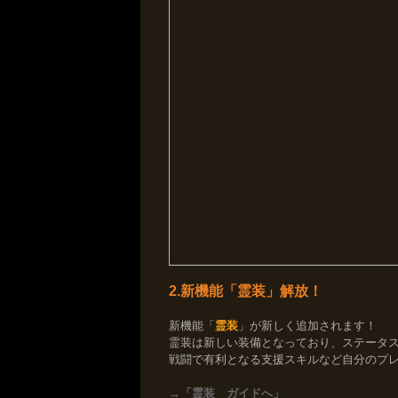
2.新機能「霊装」解放！
新機能「
霊装
」が新しく追加されます！
霊装は新しい装備となっており、ステータ
戦闘で有利となる支援スキルなど自分のプ
→「霊装 ガイドへ」