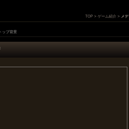
TOP > ゲーム紹介 >
メデ
トップ背景
拶