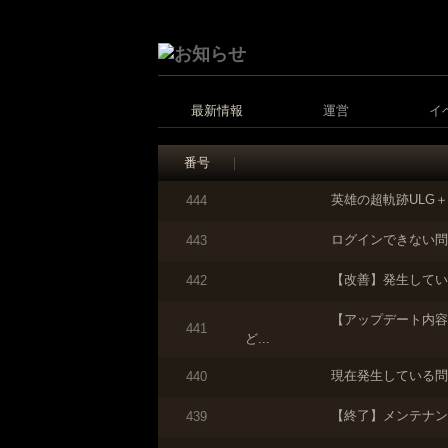
最新情報
運営
イ
番号
英雄の超軌跡ULG
444
ログインできない問
443
【改善】発生してい
442
【アップデート内容
441
ど...
現在発生している問
440
【終了】メンテナン
439