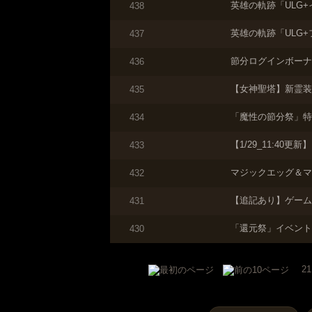
英雄の軌跡「ULG
438
英雄の軌跡「ULG
437
節分ログインボーナ
436
【女神聖塔】新霊装
435
「魔性の節分祭」特
434
【1/29_11:40
433
マジックエッグ＆マ
432
【追記あり】ゲーム
431
「還元祭」イベント
430
21