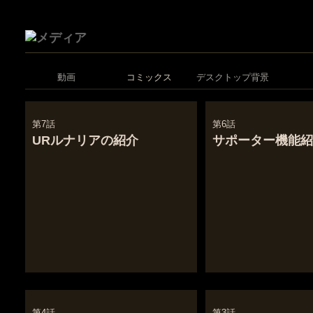
動画
コミックス
デスクトップ背景
第7話
第6話
URルナリアの紹介
サポーター機能紹
第4話
第3話